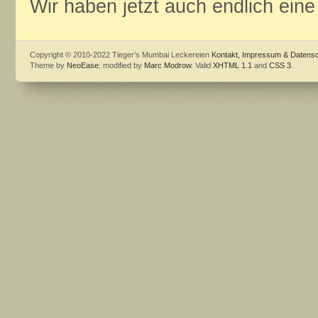
Wir haben jetzt auch endlich eine
Copyright © 2010-2022 Tieger’s Mumbai Leckereien
Kontakt, Impressum & Datens
Theme by
NeoEase
; modified by
Marc Modrow
. Valid
XHTML 1.1
and
CSS 3
.